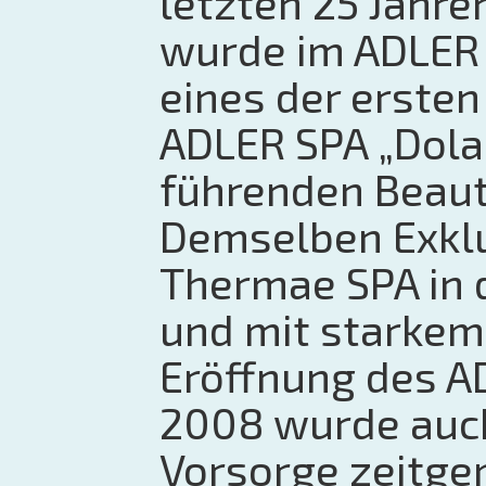
letzten 25 Jahre
wurde im ADLER D
eines der ersten
ADLER SPA „Dolas
führenden Beaut
Demselben Exklu
Thermae SPA in d
und mit starkem
Eröffnung des AD
2008 wurde auc
Vorsorge zeitg