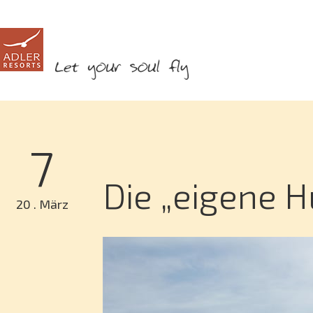
7
Die „eigene H
20 . März