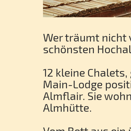
Wer träumt nicht 
schönsten Hocha
12 kleine Chalets,
Main-Lodge positi
Almflair. Sie wohn
Almhütte.
Vom Bett aus ein